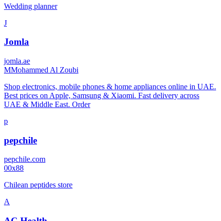
Wedding planner
J
Jomla
jomla.ae
M
Mohammed Al Zoubi
Shop electronics, mobile phones & home appliances online in UAE.
Best prices on Apple, Samsung & Xiaomi. Fast delivery across
UAE & Middle East. Order
p
pepchile
pepchile.com
0
0x88
Chilean peptides store
A
AC Health