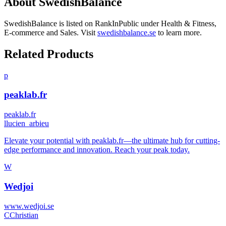
About
SwedishBalance
SwedishBalance
is listed on RankInPublic
under
Health & Fitness
,
E-commerce
and
Sales
.
Visit
swedishbalance.se
to learn more.
Related Products
p
peaklab.fr
peaklab.fr
l
lucien_arbieu
Elevate your potential with peaklab.fr—the ultimate hub for cutting-
edge performance and innovation. Reach your peak today.
W
Wedjoi
www.wedjoi.se
C
Christian