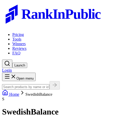
RankInPublic
Pricing
Tools
Winners
Reviews
FAQ
Launch
Login
Open menu
Home
SwedishBalance
S
SwedishBalance