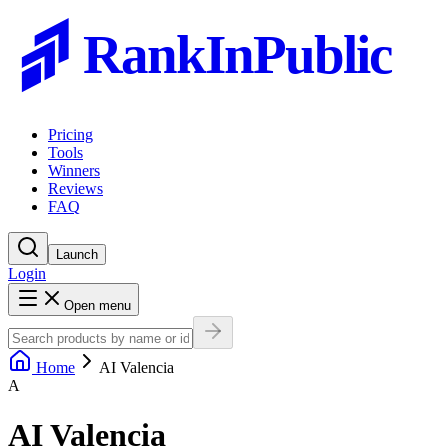
RankInPublic
Pricing
Tools
Winners
Reviews
FAQ
Launch
Login
Open menu
Home
AI Valencia
A
AI Valencia