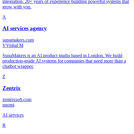
integration. 20+ years of experience building powerful systems that
grow with you.
A
AI services agency
supamakers.com
V
Vishal M
SupaMakers is an AI product studio based in London. We build
production-grade AI systems for companies that need more than a
chatbot wrapper.
Z
Zentrix
zentrixsoft.com
n
nomi
AI services
R