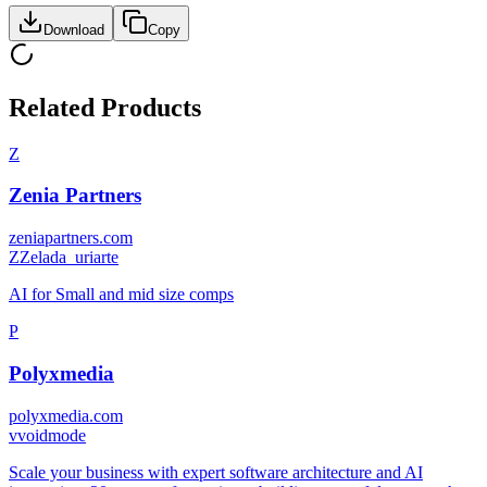
Download
Copy
Related Products
Z
Zenia Partners
zeniapartners.com
Z
Zelada_uriarte
AI for Small and mid size comps
P
Polyxmedia
polyxmedia.com
v
voidmode
Scale your business with expert software architecture and AI