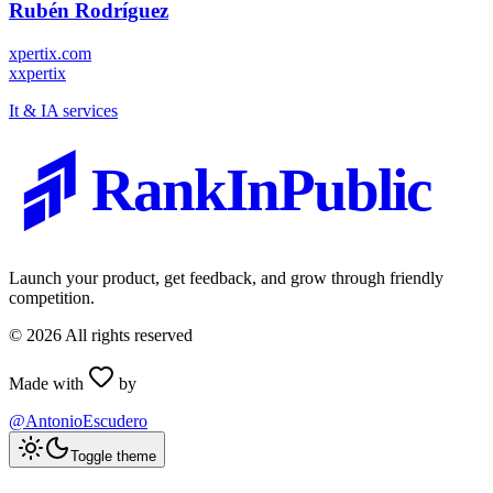
Rubén Rodríguez
xpertix.com
x
xpertix
It & IA services
RankInPublic
Launch your product, get feedback, and grow through friendly
competition.
©
2026
All rights reserved
Made with
by
@AntonioEscudero
Toggle theme