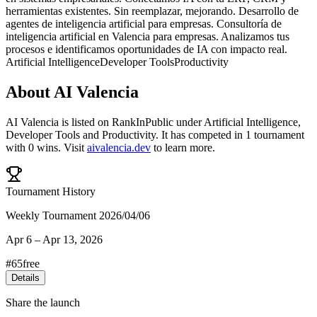
herramientas existentes. Sin reemplazar, mejorando. Desarrollo de
agentes de inteligencia artificial para empresas. Consultoría de
inteligencia artificial en Valencia para empresas. Analizamos tus
procesos e identificamos oportunidades de IA con impacto real.
Artificial Intelligence
Developer Tools
Productivity
About
AI Valencia
AI Valencia
is listed on RankInPublic
under
Artificial Intelligence
,
Developer Tools
and
Productivity
.
It has competed in
1
tournament
with
0
wins
.
Visit
aivalencia.dev
to learn more.
Tournament History
Weekly Tournament 2026/04/06
Apr 6
–
Apr 13, 2026
#
65
free
Details
Share the launch