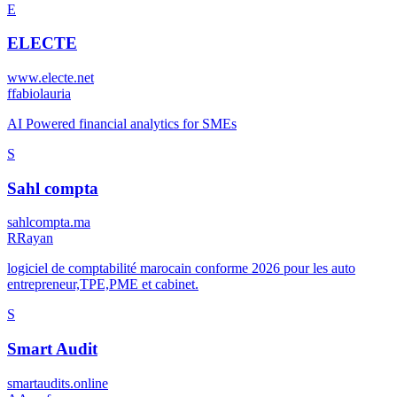
E
ELECTE
www.electe.net
f
fabiolauria
AI Powered financial analytics for SMEs
S
Sahl compta
sahlcompta.ma
R
Rayan
logiciel de comptabilité marocain conforme 2026 pour les auto
entrepreneur,TPE,PME et cabinet.
S
Smart Audit
smartaudits.online