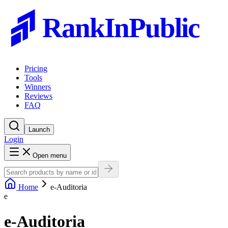
RankInPublic
Pricing
Tools
Winners
Reviews
FAQ
Launch
Login
Open menu
Home
e-Auditoria
e
e-Auditoria