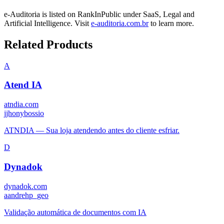
e-Auditoria
is listed on RankInPublic
under
SaaS
,
Legal
and
Artificial Intelligence
.
Visit
e-auditoria.com.br
to learn more.
Related Products
A
Atend IA
atndia.com
j
jhonybossio
ATNDIA — Sua loja atendendo antes do cliente esfriar.
D
Dynadok
dynadok.com
a
andrehp_geo
Validação automática de documentos com IA