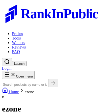
RankInPublic
Pricing
Tools
Winners
Reviews
FAQ
Launch
Login
Open menu
Home
ezone
e
ezone