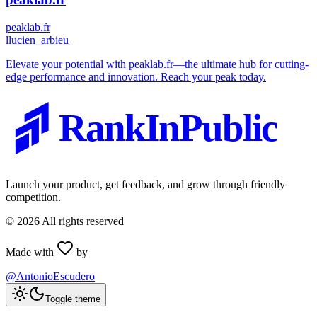
peaklab.fr
l
lucien_arbieu
Elevate your potential with peaklab.fr—the ultimate hub for cutting-
edge performance and innovation. Reach your peak today.
RankInPublic
Launch your product, get feedback, and grow through friendly
competition.
©
2026
All rights reserved
Made with
by
@AntonioEscudero
Toggle theme