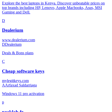
Explore the best laptops in Kenya. Discover unbeatable prices on
top brands including HP, Lenovo, Apple Macbooks, Asus, MSI
Gaming and Dell.
D
Dealerium
www.dealerium.com
D
Dealerium
Deals & Bons plans
C
Cheap software keys
mylegitkeys.com
A
Arfaxad Saldarriaga
Windows 11 pro activation
p
peaklab.fr