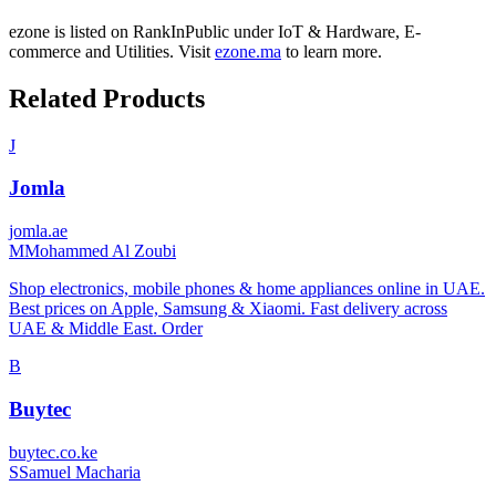
ezone
is listed on RankInPublic
under
IoT & Hardware
,
E-
commerce
and
Utilities
.
Visit
ezone.ma
to learn more.
Related Products
J
Jomla
jomla.ae
M
Mohammed Al Zoubi
Shop electronics, mobile phones & home appliances online in UAE.
Best prices on Apple, Samsung & Xiaomi. Fast delivery across
UAE & Middle East. Order
B
Buytec
buytec.co.ke
S
Samuel Macharia