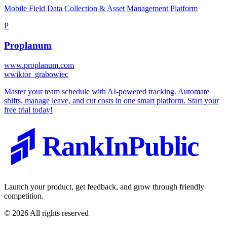
Mobile Field Data Collection & Asset Management Platform
P
Proplanum
www.proplanum.com
w
wiktor_grabowiec
Master your team schedule with AI-powered tracking. Automate
shifts, manage leave, and cut costs in one smart platform. Start your
free trial today!
RankInPublic
Launch your product, get feedback, and grow through friendly
competition.
©
2026
All rights reserved