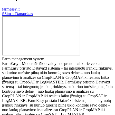
farmeasy.lt
S
Simas Danauskas
Farm management system
FarmEasy - Modernūs ūkio valdymo sprendimai kurie veikia!
FarmEasy pristato Dataväxt sistemą – tai integruotų įrankių rinkinys,
su kuriuo turėsite pilną ūkio kontrolę savo delne – nuo laukų
planavimo ir analizės su CropPLAN ir CropMAP iki realaus laiko
įžvalgų su CropSAT ir LogMASTER. FarmEasy pristato Dataväxt
sistemą – tai integruotų įrankių rinkinys, su kuriuo turėsite pilną ūkio
kontrolę savo delne – nuo laukų planavimo ir analizės su
CropPLAN ir CropMAP iki realaus laiko įžvalgų su CropSAT ir
LogMASTER. FarmEasy pristato Dataväxt sistemą – tai integruotų
įrankių rinkinys, su kuriuo turėsite pilną ūkio kontrolę savo delne –
nuo laukų planavimo ir analizės su CropPLAN ir CropMAP iki
realaus laiko įžvalgų su CropSAT ir LogMASTER.