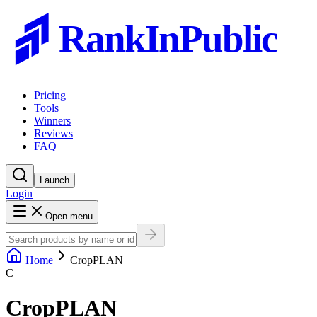
RankInPublic
Pricing
Tools
Winners
Reviews
FAQ
Launch
Login
Open menu
Home
CropPLAN
C
CropPLAN