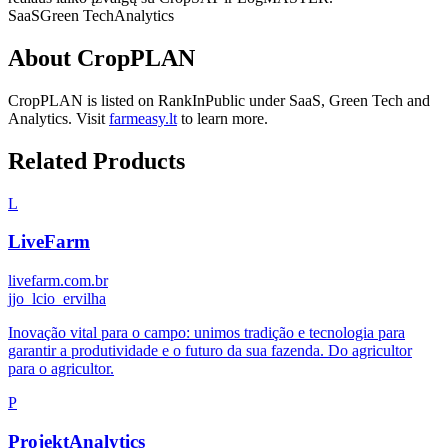
SaaS
Green Tech
Analytics
About
CropPLAN
CropPLAN
is listed on RankInPublic
under
SaaS
,
Green Tech
and
Analytics
.
Visit
farmeasy.lt
to learn more.
Related Products
L
LiveFarm
livefarm.com.br
j
jo_lcio_ervilha
Inovação vital para o campo: unimos tradição e tecnologia para
garantir a produtividade e o futuro da sua fazenda. Do agricultor
para o agricultor.
P
ProjektAnalytics