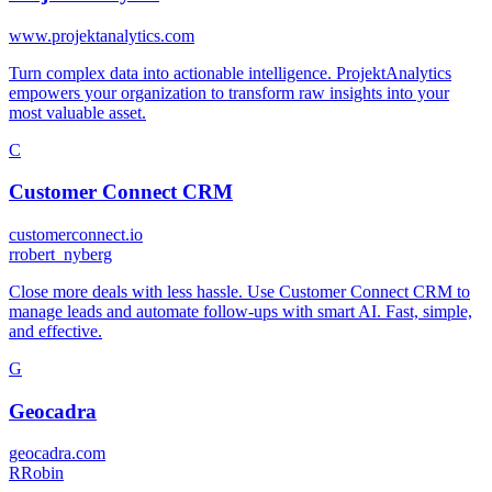
www.projektanalytics.com
Turn complex data into actionable intelligence. ProjektAnalytics
empowers your organization to transform raw insights into your
most valuable asset.
C
Customer Connect CRM
customerconnect.io
r
robert_nyberg
Close more deals with less hassle. Use Customer Connect CRM to
manage leads and automate follow-ups with smart AI. Fast, simple,
and effective.
G
Geocadra
geocadra.com
R
Robin