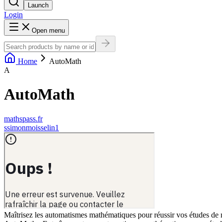
Launch
Login
Open menu
Home
AutoMath
A
AutoMath
mathspass.fr
s
simonmoisselin1
Maîtrisez les automatismes mathématiques pour réussir vos études de 