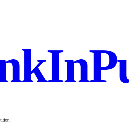
nkInPu
ition.