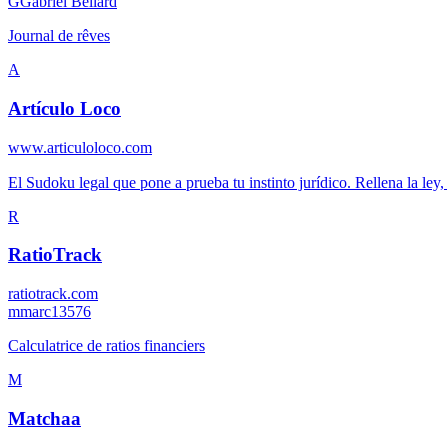
G
Gabriel Bellard
Journal de rêves
A
Artículo Loco
www.articuloloco.com
El Sudoku legal que pone a prueba tu instinto jurídico. Rellena la ley
R
RatioTrack
ratiotrack.com
m
marc13576
Calculatrice de ratios financiers
M
Matchaa