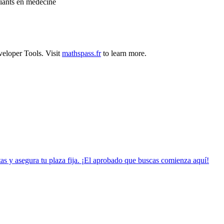
iants en médecine
eloper Tools
.
Visit
mathspass.fr
to learn more.
tas y asegura tu plaza fija. ¡El aprobado que buscas comienza aquí!