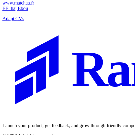
www.matchaa.fr
E
El haj Ebou
Adapt CVs
Ra
Launch your product, get feedback, and grow through friendly compet