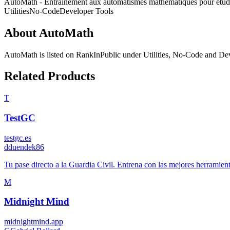
AutoMath - Entraînement aux automatismes mathématiques pour étud
Utilities
No-Code
Developer Tools
About
AutoMath
AutoMath
is listed on RankInPublic
under
Utilities
,
No-Code
and
Dev
Related Products
T
TestGC
testgc.es
d
duendek86
Tu pase directo a la Guardia Civil. Entrena con las mejores herramien
M
Midnight Mind
midnightmind.app