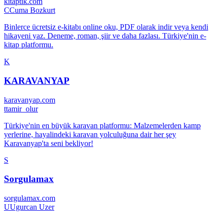
kitaptik.com
C
Cuma Bozkurt
Binlerce ücretsiz e-kitabı online oku, PDF olarak indir veya kendi
hikayeni yaz. Deneme, roman, şiir ve daha fazlası. Türkiye'nin e-
kitap platformu.
K
KARAVANYAP
karavanyap.com
t
tamir_olur
Türkiye'nin en büyük karavan platformu: Malzemelerden kamp
yerlerine, hayalindeki karavan yolculuğuna dair her şey
Karavanyap'ta seni bekliyor!
S
Sorgulamax
sorgulamax.com
U
Ugurcan Uzer