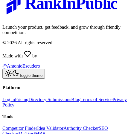
RankInPublic
Launch your product, get feedback, and grow through friendly
competition.
©
2026
All rights reserved
Made with
by
@AntonioEscudero
Toggle theme
Platform
Log in
Pricing
Directory Submissions
Blog
Terms of Service
Privacy
Policy
Tools
Competitor Finder
Idea Validator
Authority Checker
SEO
Checker
MisTrustMRR