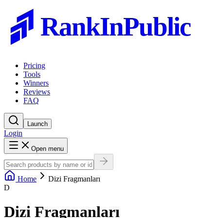
RankInPublic
Pricing
Tools
Winners
Reviews
FAQ
Launch
Login
Open menu
Home
Dizi Fragmanları
D
Dizi Fragmanları