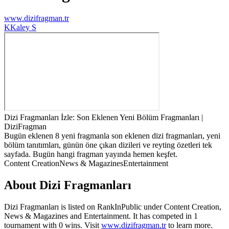
www.dizifragman.tr
K
Kaley S
Dizi Fragmanları İzle: Son Eklenen Yeni Bölüm Fragmanları |
DiziFragman
Bugün eklenen 8 yeni fragmanla son eklenen dizi fragmanları, yeni
bölüm tanıtımları, günün öne çıkan dizileri ve reyting özetleri tek
sayfada. Bugün hangi fragman yayında hemen keşfet.
Content Creation
News & Magazines
Entertainment
About
Dizi Fragmanları
Dizi Fragmanları
is listed on RankInPublic
under
Content Creation
,
News & Magazines
and
Entertainment
.
It has competed in
1
tournament
with
0
wins
.
Visit
www.dizifragman.tr
to learn more.