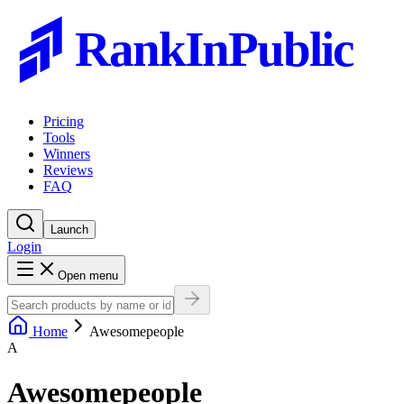
RankInPublic
Pricing
Tools
Winners
Reviews
FAQ
Launch
Login
Open menu
Home
Awesomepeople
A
Awesomepeople