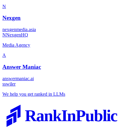
N
Nexgen
nexgenmedia.asia
N
NexgenHQ
Media Agency
A
Answer Maniac
answermaniac.ai
s
swiler
We help you get ranked in LLMs
RankInPublic