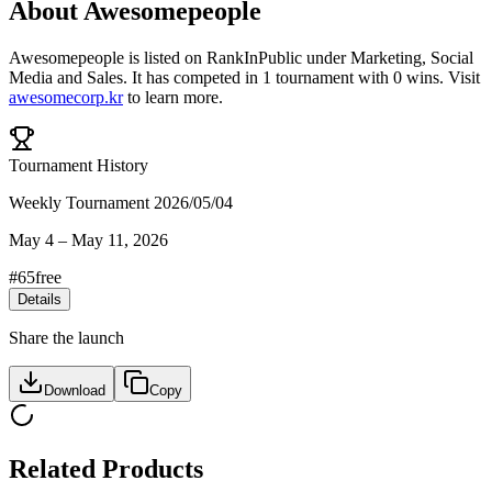
About
Awesomepeople
Awesomepeople
is listed on RankInPublic
under
Marketing
,
Social
Media
and
Sales
.
It has competed in
1
tournament
with
0
wins
.
Visit
awesomecorp.kr
to learn more.
Tournament History
Weekly Tournament 2026/05/04
May 4
–
May 11, 2026
#
65
free
Details
Share the launch
Download
Copy
Related Products