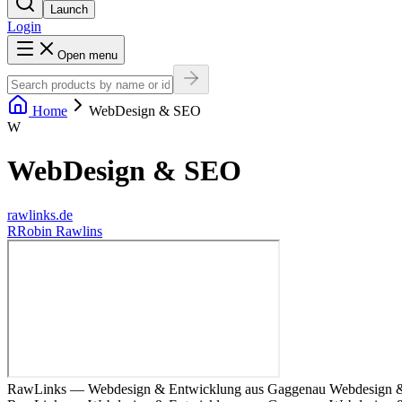
Launch
Login
Open menu
Home
WebDesign & SEO
W
WebDesign & SEO
rawlinks.de
R
Robin Rawlins
RawLinks — Webdesign & Entwicklung aus Gaggenau Webdesign & E