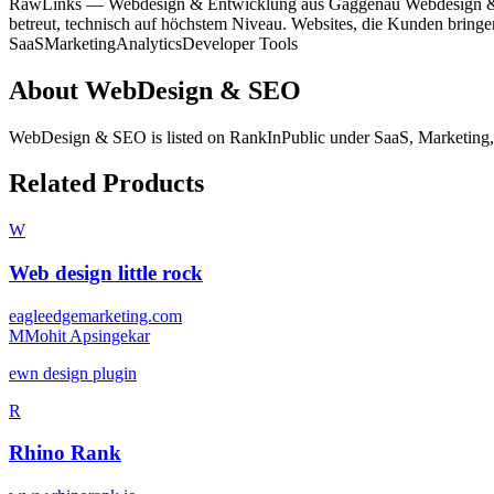
RawLinks — Webdesign & Entwicklung aus Gaggenau Webdesign & En
betreut, technisch auf höchstem Niveau. Websites, die Kunden brin
SaaS
Marketing
Analytics
Developer Tools
About
WebDesign & SEO
WebDesign & SEO
is listed on RankInPublic
under
SaaS
,
Marketing
Related Products
W
Web design little rock
eagleedgemarketing.com
M
Mohit Apsingekar
ewn design plugin
R
Rhino Rank