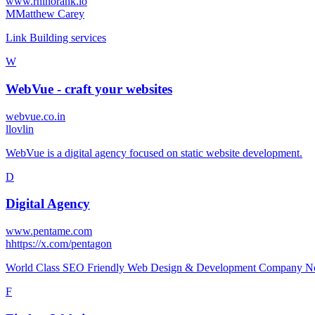
www.rhinorank.io
M
Matthew Carey
Link Building services
W
WebVue - craft your websites
webvue.co.in
l
lovlin
WebVue is a digital agency focused on static website development.
D
Digital Agency
www.pentame.com
h
https://x.com/pentagon
World Class SEO Friendly Web Design & Development Company No.
F