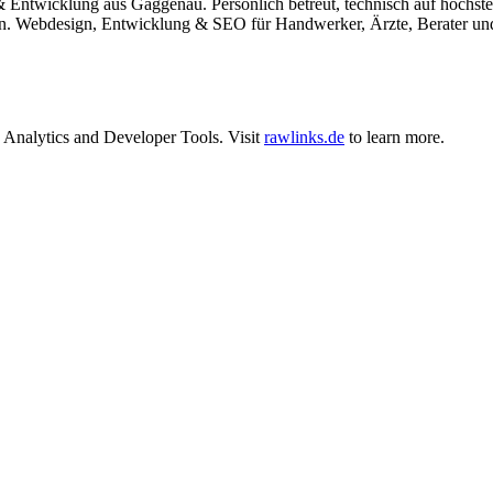
twicklung aus Gaggenau. Persönlich betreut, technisch auf höchst
gen. Webdesign, Entwicklung & SEO für Handwerker, Ärzte, Berater und
,
Analytics
and
Developer Tools
.
Visit
rawlinks.de
to learn more.